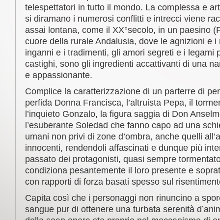
telespettatori in tutto il mondo. La complessa e ar
si diramano i numerosi conflitti e intrecci viene r
assai lontana, come il XX°secolo, in un paesino (
cuore della rurale Andalusia, dove le agnizioni e i 
inganni e i tradimenti, gli amori segreti e i legami p
castighi, sono gli ingredienti accattivanti di una 
e appassionante.
Complice la caratterizzazione di un parterre di p
perfida Donna Francisca, l’altruista Pepa, il torme
l’inquieto Gonzalo, la figura saggia di Don Anse
l’esuberante Soledad che fanno capo ad una schier
umani non privi di zone d’ombra, anche quelli all
innocenti, rendendoli affascinati e dunque più inte
passato dei protagonisti, quasi sempre tormentato
condiziona pesantemente il loro presente e soprattu
con rapporti di forza basati spesso sul risentiment
Capita così che i personaggi non rinuncino a sporc
sangue pur di ottenere una turbata serenità d’animo