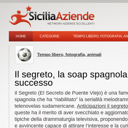
HOME
CATEGORIE
TEMPO LIBERO, FOTOGRAFIA, AN
Tempo libero, fotografia, animali
Il segreto, la soap spagnola
successo
Il Segreto (El Secreto de Puente Viejo) è una fa
spagnola che ha “riabilitato” la serialità melodramm
telenovelas sudamericane.
Anticipazioni il segreto
queste ha il merito di aver svecchiato e aggiorna
tipiche della drammaturgia televisiva, proponendo
e avvincente capace di attirare l’interesse e la curio