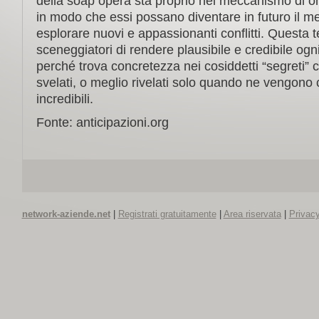
della soap opera sta proprio nel meccanismo di om
in modo che essi possano diventare in futuro il m
esplorare nuovi e appassionanti conflitti. Questa 
sceneggiatori di rendere plausibile e credibile ogni
perché trova concretezza nei cosiddetti “segreti
svelati, o meglio rivelati solo quando ne vengono c
incredibili.
Fonte: anticipazioni.org
network-aziende.net
|
Registrati gratuitamente
|
Area riservata
|
Privacy