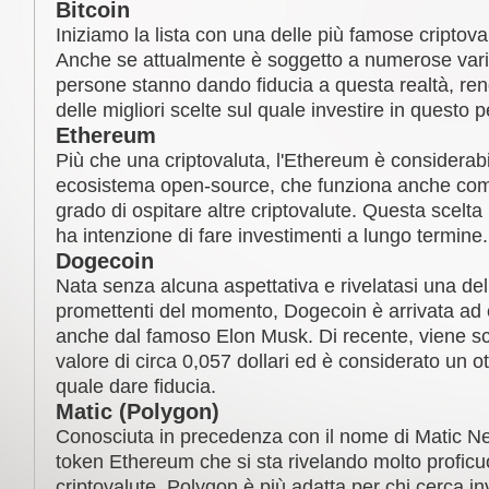
Bitcoin
Iniziamo la lista con una delle più famose criptovalu
Anche se attualmente è soggetto a numerose vari
persone stanno dando fiducia a questa realtà, ren
delle migliori scelte sul quale investire in questo p
Ethereum
Più che una criptovaluta, l'Ethereum è considerabile 
ecosistema open-source, che funziona anche com
grado di ospitare altre criptovalute. Questa scelta 
ha intenzione di fare investimenti a lungo termine.
Dogecoin
Nata senza alcuna aspettativa e rivelatasi una dell
promettenti del momento, Dogecoin è arrivata ad
anche dal famoso Elon Musk. Di recente, viene s
valore di circa 0,057 dollari ed è considerato un o
quale dare fiducia.
Matic (Polygon)
Conosciuta in precedenza con il nome di Matic N
token Ethereum che si sta rivelando molto proficuo.
criptovalute, Polygon è più adatta per chi cerca i