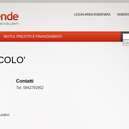
LOGIN AREA RISERVATA
INSERI
MUTUI, PRESTITI E FINANZIAMENTI
COLO'
Contatti
Tel. 0942792952
urativi