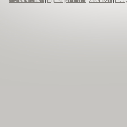
network-aziende.net
|
Registrati gratuitamente
|
Area riservata
|
Privacy