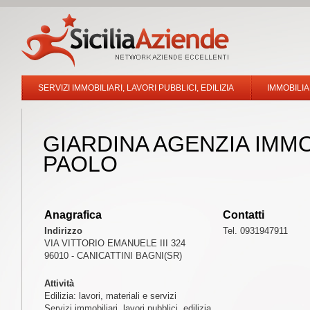
SERVIZI IMMOBILIARI, LAVORI PUBBLICI, EDILIZIA
IMMOBILIA
GIARDINA AGENZIA IMM
PAOLO
Anagrafica
Contatti
Indirizzo
Tel. 0931947911
VIA VITTORIO EMANUELE III 324
96010 - CANICATTINI BAGNI(SR)
Attività
Edilizia: lavori, materiali e servizi
Servizi immobiliari, lavori pubblici, edilizia