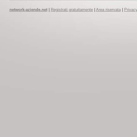
network-aziende.net
|
Registrati gratuitamente
|
Area riservata
|
Privacy