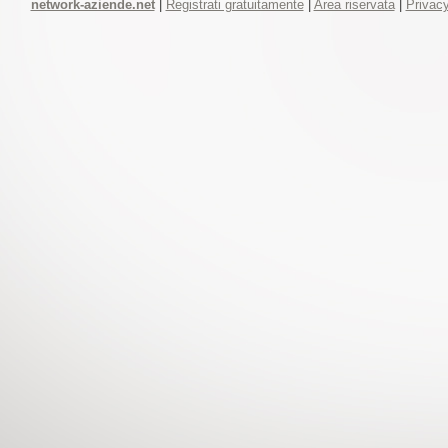
network-aziende.net
|
Registrati gratuitamente
|
Area riservata
|
Privacy